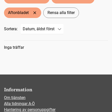
Aftonbladet
Rensa alla filter
Sortera:
Sökresultat
Inga träffar
Information
Om tjänsten
Alla tidningar A-Ö
Hantering av personuppgifter