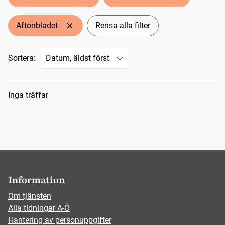
Aftonbladet
Rensa alla filter
Sortera:
Sökresultat
Inga träffar
Information
Om tjänsten
Alla tidningar A-Ö
Hantering av personuppgifter