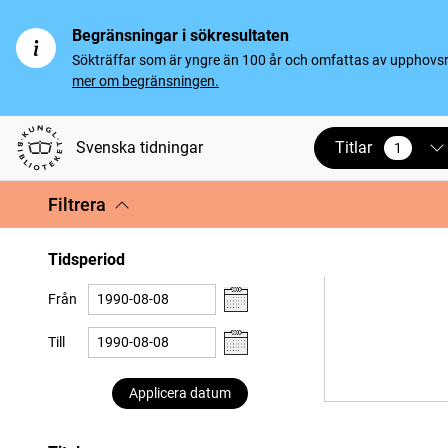
Begränsningar i sökresultaten
Sökträffar som är yngre än 100 år och omfattas av upphovsrät
mer om begränsningen.
Titlar
Svenska tidningar
1
vald
Filtrera
Tidsperiod
Från
Till
Applicera datum