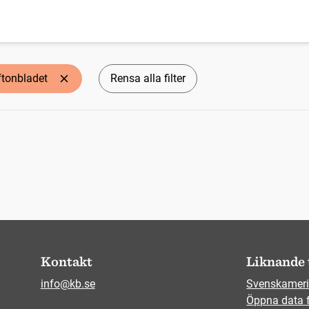
ftonbladet
Rensa alla filter
Kontakt
Liknande 
info@kb.se
Svenskameri
Öppna data 