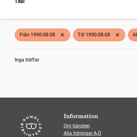
Titel
Från 1990-08-08
Till 1990-08-08
A
Sökresultat
Inga träffar
Information
Om tjänsten
Alla tidningar A-Ö