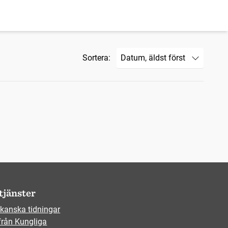
Sortera:
tjänster
kanska tidningar
från Kungliga