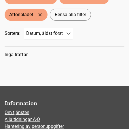
Aftonbladet
Rensa alla filter
Sortera:
Sökresultat
Inga träffar
Information
Om tjänsten
Alla tidningar A-Ö
Hantering av personuppgifter