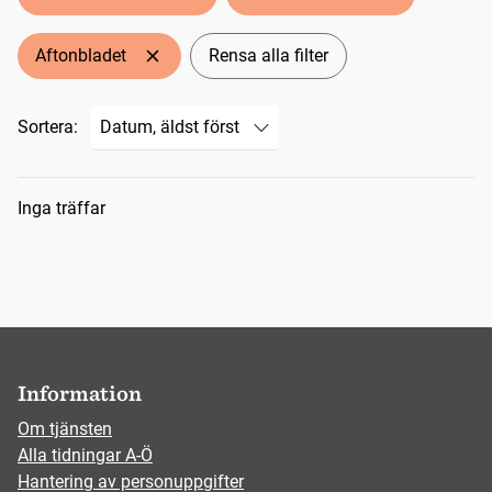
Aftonbladet
Rensa alla filter
Sortera:
Sökresultat
Inga träffar
Information
Om tjänsten
Alla tidningar A-Ö
Hantering av personuppgifter