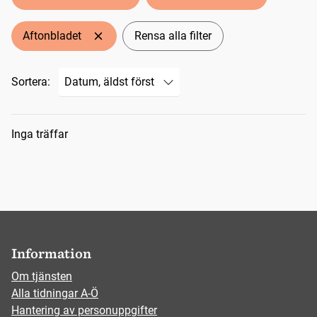
Aftonbladet
Rensa alla filter
Sortera:
Sökresultat
Inga träffar
Information
Om tjänsten
Alla tidningar A-Ö
Hantering av personuppgifter