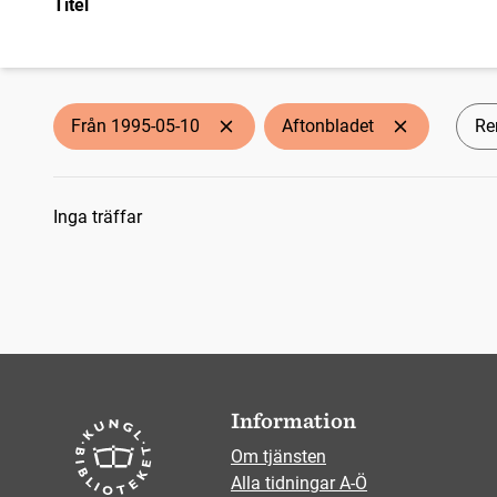
Titel
Från 1995-05-10
Aftonbladet
Ren
Sökresultat
Inga träffar
Information
Om tjänsten
Alla tidningar A-Ö