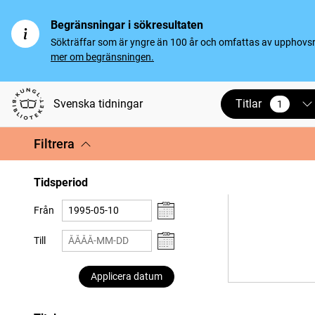
Begränsningar i sökresultaten
Sökträffar som är yngre än 100 år och omfattas av upphovsrät
mer om begränsningen.
Titlar
Svenska tidningar
1
vald
Filtrera
Tidsperiod
Från
Till
Applicera datum