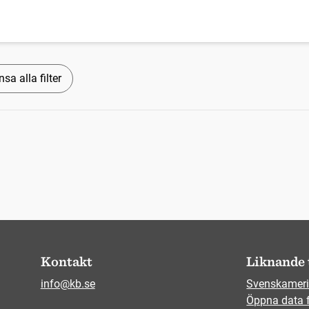
sa alla filter
Kontakt
Liknande 
info@kb.se
Svenskameri
Öppna data 