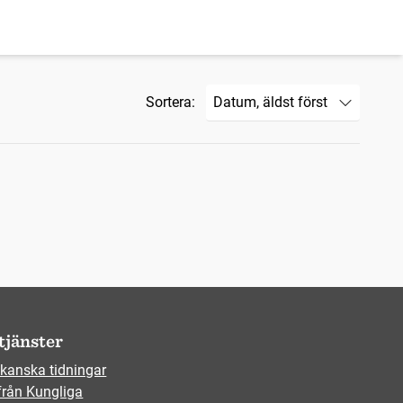
Sortera:
tjänster
kanska tidningar
från Kungliga