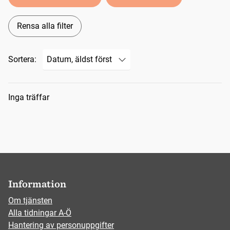
Rensa alla filter
Sortera:
Sökresultat
Inga träffar
Information
Om tjänsten
Alla tidningar A-Ö
Hantering av personuppgifter