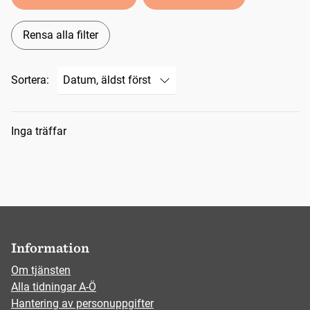
Rensa alla filter
Sortera:
Sökresultat
Inga träffar
Information
Om tjänsten
Alla tidningar A-Ö
Hantering av personuppgifter