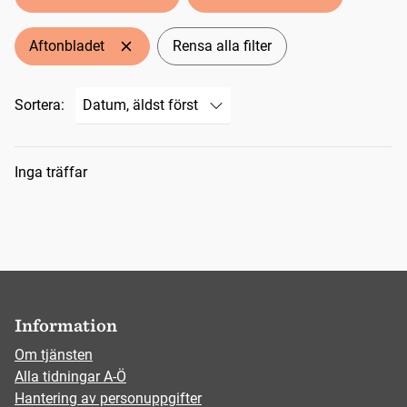
Aftonbladet
Rensa alla filter
Sortera:
Sökresultat
Inga träffar
Information
Om tjänsten
Alla tidningar A-Ö
Hantering av personuppgifter