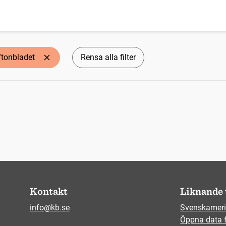
ftonbladet
Rensa alla filter
Kontakt
Liknande 
info@kb.se
Svenskameri
Öppna data 