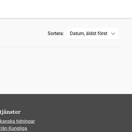
Sortera:
tjänster
kanska tidningar
från Kungliga