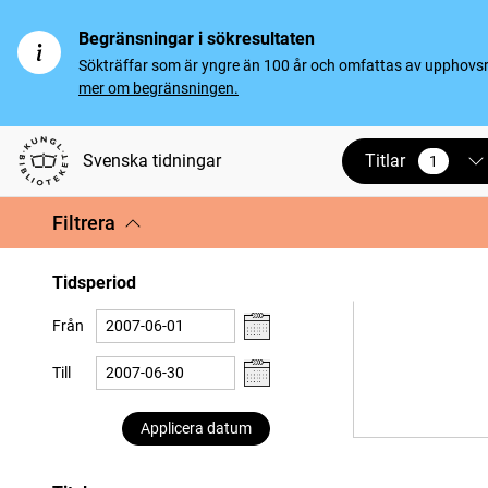
Begränsningar i sökresultaten
Sökträffar som är yngre än 100 år och omfattas av upphovsrät
mer om begränsningen.
Titlar
Svenska tidningar
1
vald
Filtrera
Tidsperiod
Från
Till
Applicera datum