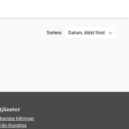
Sortera:
tjänster
kanska tidningar
från Kungliga