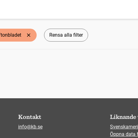
ftonbladet
Rensa alla filter
Kontakt
Liknande 
info@kb.se
Svenskameri
Öppna data 