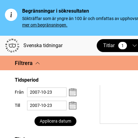
Begränsningar i sökresultaten
Sökträffar som är yngre än 100 år och omfattas av upphovsrät
mer om begränsningen.
Titlar
Svenska tidningar
1
vald
Filtrera
Tidsperiod
Från
Till
Applicera datum