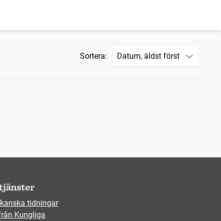
Sortera:
tjänster
kanska tidningar
från Kungliga