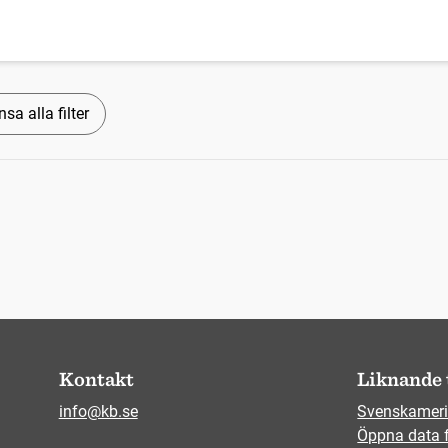
sa alla filter
Kontakt
Liknande 
info@kb.se
Svenskameri
Öppna data 