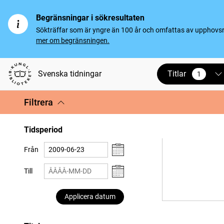
Begränsningar i sökresultaten
Sökträffar som är yngre än 100 år och omfattas av upphovsrät
mer om begränsningen.
Titlar
Svenska tidningar
1
vald
Filtrera
Tidsperiod
Från
Till
Applicera datum