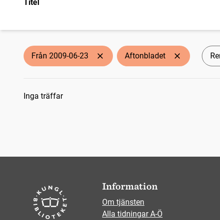
Titel
Från 2009-06-23
Aftonbladet
Ren
Sökresultat
Inga träffar
Information
Om tjänsten
Alla tidningar A-Ö