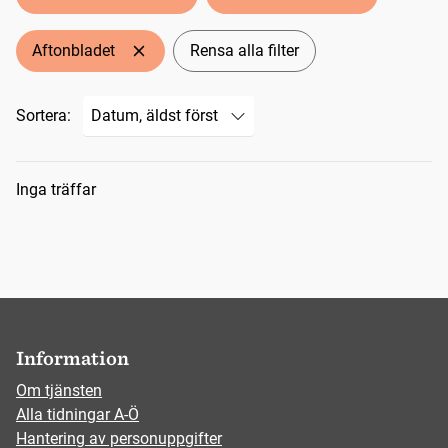
Aftonbladet
Rensa alla filter
Sortera:
Sökresultat
Inga träffar
Information
Om tjänsten
Alla tidningar A-Ö
Hantering av personuppgifter