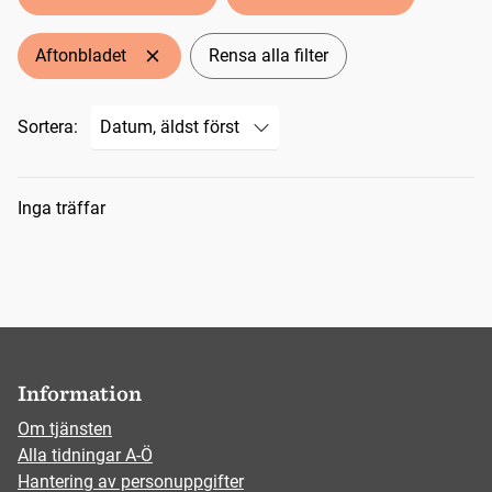
Aftonbladet
Rensa alla filter
Sortera:
Sökresultat
Inga träffar
Information
Om tjänsten
Alla tidningar A-Ö
Hantering av personuppgifter