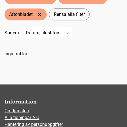
Aftonbladet
Rensa alla filter
Sortera:
Sökresultat
Inga träffar
Information
Om tjänsten
Alla tidningar A-Ö
Hantering av personuppgifter