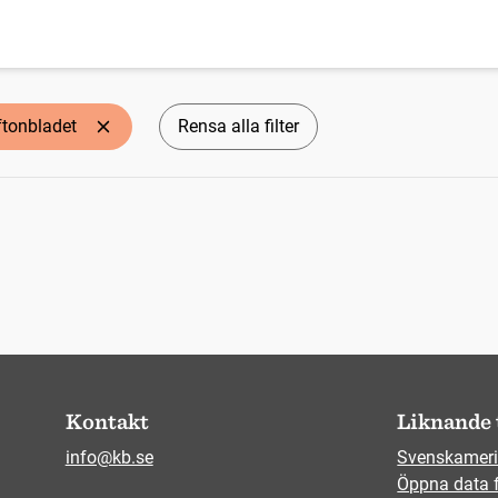
ftonbladet
Rensa alla filter
Kontakt
Liknande 
info@kb.se
Svenskameri
Öppna data 