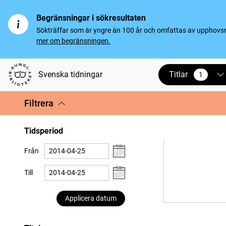
Begränsningar i sökresultaten
Sökträffar som är yngre än 100 år och omfattas av upphovsrät
mer om begränsningen.
Titlar
Svenska tidningar
1
vald
Filtrera
Tidsperiod
Från
Till
Applicera datum