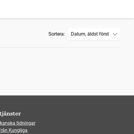
Sortera:
tjänster
kanska tidningar
från Kungliga