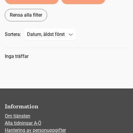
Rensa alla filter
Sortera:
Sökresultat
Inga träffar
Information
Om tjänsten
Alla tidningar A-Ö
Hantering av personuppgifter