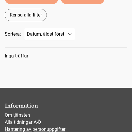
Rensa alla filter
Sortera:
Sökresultat
Inga träffar
Information
Om tjänsten
Alla tidningar A-Ö
Hantering av personuppgifter