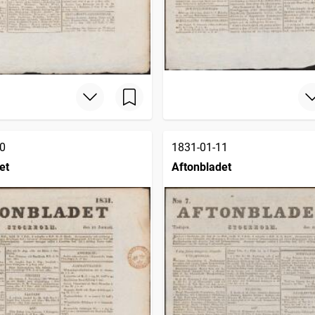
0
1831-01-11
et
Aftonbladet