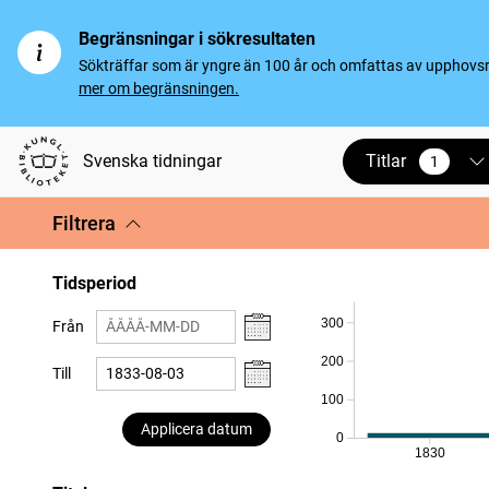
Begränsningar i sökresultaten
Sökträffar som är yngre än 100 år och omfattas av upphovsrät
mer om begränsningen.
Titlar
Svenska tidningar
1
vald
Filtrera
Tidsperiod
300
Från
200
Till
100
Applicera datum
0
1830