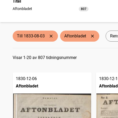
Titel
Aftonbladet
807
träffar
Till 1833-08-03
Aftonbladet
Rens
Sökresultat
Visar 1-20 av 807 tidningsnummer
1830-12-06
1830-12-1
Aftonbladet
Aftonblad