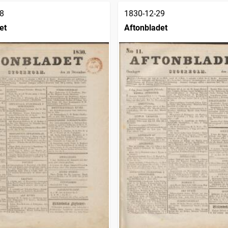
8
1830-12-29
et
Aftonbladet