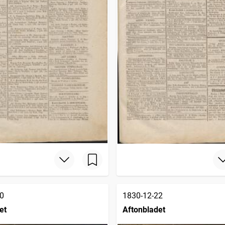
0
1830-12-22
et
Aftonbladet