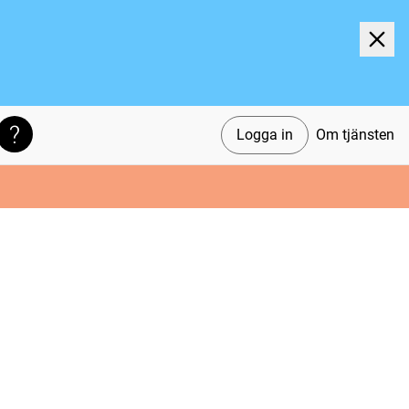
Logga in
Om tjänsten
Söktips