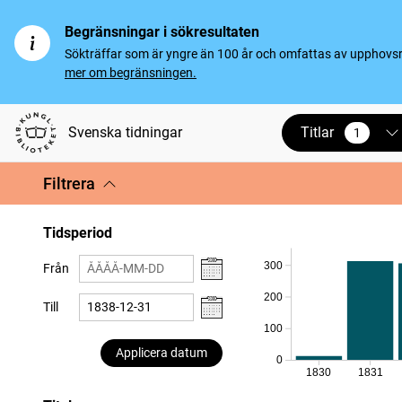
Begränsningar i sökresultaten
Sökträffar som är yngre än 100 år och omfattas av upphovsrät
mer om begränsningen.
Titlar
Svenska tidningar
1
vald
Filtrera
Tidsperiod
300
Från
200
Till
100
Applicera datum
0
1830
1831