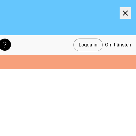
Logga in
Om tjänsten
Söktips