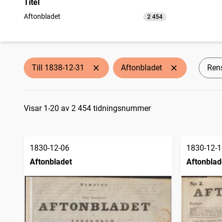
Titel
Aftonbladet
2 454
träffar
Till 1838-12-31
Aftonbladet
Rens
Sökresultat
Visar 1-20 av 2 454 tidningsnummer
1830-12-06
1830-12-1
Aftonbladet
Aftonblad