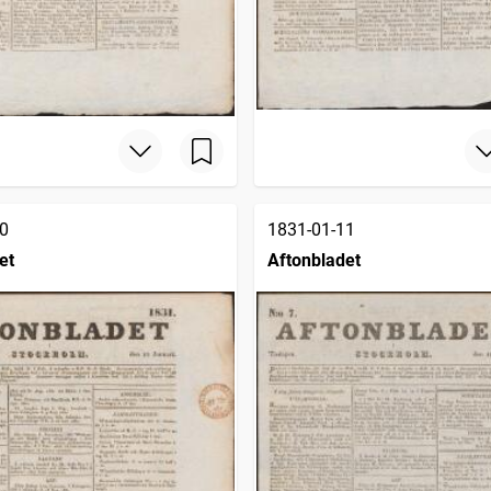
0
1831-01-11
et
Aftonbladet