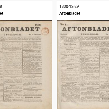
8
1830-12-29
et
Aftonbladet