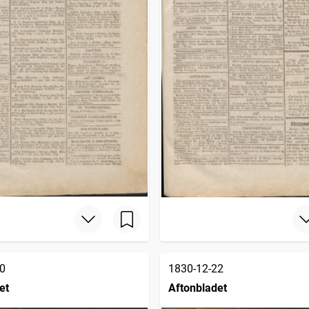
0
1830-12-22
et
Aftonbladet