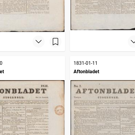
0
1831-01-11
et
Aftonbladet