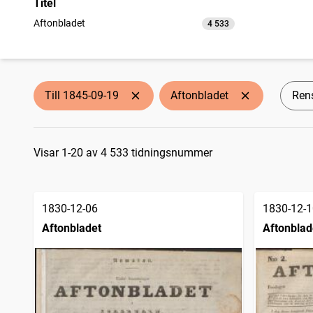
Titel
Aftonbladet
4 533
träffar
Till 1845-09-19
Aftonbladet
Rens
Sökresultat
Visar 1-20 av 4 533 tidningsnummer
1830-12-06
1830-12-1
Aftonbladet
Aftonblad