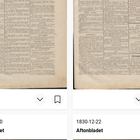
0
1830-12-22
et
Aftonbladet