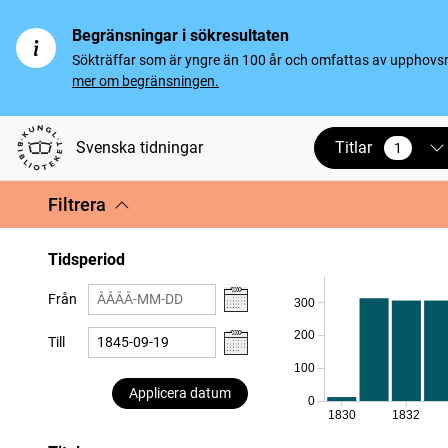
Begränsningar i sökresultaten
Sökträffar som är yngre än 100 år och omfattas av upphovsrät
mer om begränsningen.
Titlar
Svenska tidningar
1
vald
Filtrera
Tidsperiod
Från
300
200
Till
100
Applicera datum
0
1830
1832