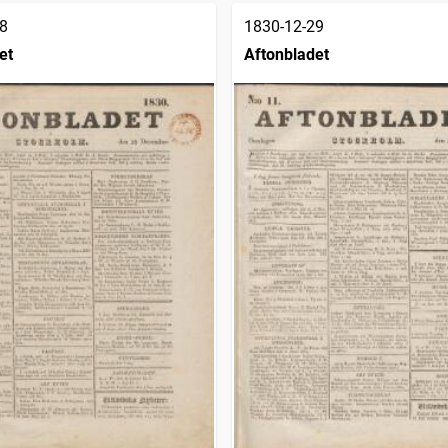
8
1830-12-29
et
Aftonbladet