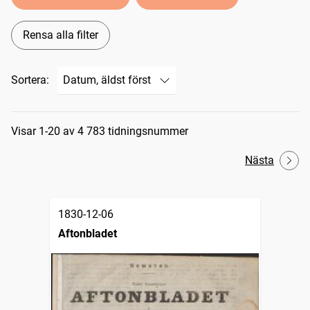
Rensa alla filter
Sortera:
Sökresultat
Visar 1-20 av 4 783 tidningsnummer
Nästa
1830-12-06
Aftonbladet