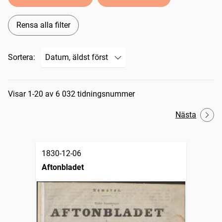
Rensa alla filter
Sortera:
Sökresultat
Visar 1-20 av 6 032 tidningsnummer
Nästa
1830-12-06
Aftonbladet