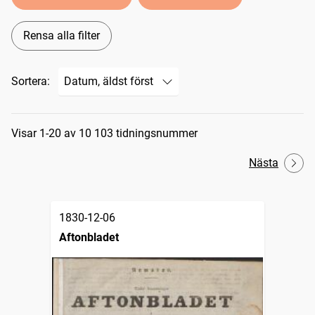
Rensa alla filter
Sortera:
Sökresultat
Visar 1-20 av 10 103 tidningsnummer
Nästa
1830-12-06
Aftonbladet