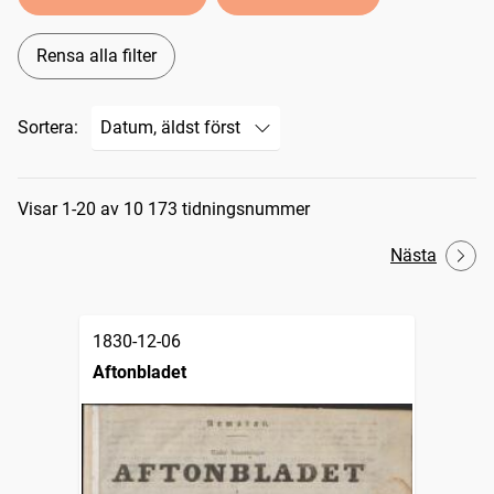
Rensa alla filter
Sortera:
Sökresultat
Visar 1-20 av 10 173 tidningsnummer
Nästa
1830-12-06
Aftonbladet