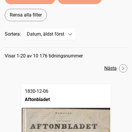
Rensa alla filter
Sortera:
Sökresultat
Visar 1-20 av 10 176 tidningsnummer
Nästa
1830-12-06
Aftonbladet