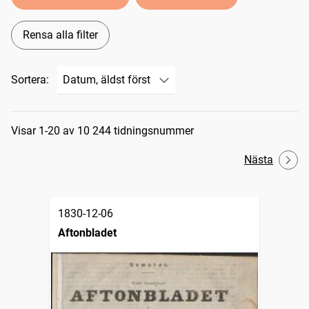
Rensa alla filter
Sortera:
Sökresultat
Visar 1-20 av 10 244 tidningsnummer
Nästa
1830-12-06
Aftonbladet