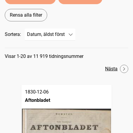
Rensa alla filter
Sortera:
Sökresultat
Visar 1-20 av 11 919 tidningsnummer
Nästa
1830-12-06
Aftonbladet