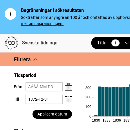
Begränsningar i sökresultaten
Sökträffar som är yngre än 100 år och omfattas av upphovsrät
mer om begränsningen.
Titlar
Svenska tidningar
1
vald
Filtrera
Tidsperiod
Från
300
200
Till
100
Applicera datum
0
1830
1833
1836
183