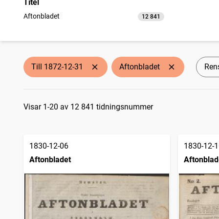
Titel
Aftonbladet
12 841
träffar
Till 1872-12-31
Aftonbladet
Rens
Sökresultat
Visar 1-20 av 12 841 tidningsnummer
1830-12-06
1830-12-1
Aftonbladet
Aftonblad