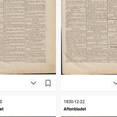
0
1830-12-22
et
Aftonbladet