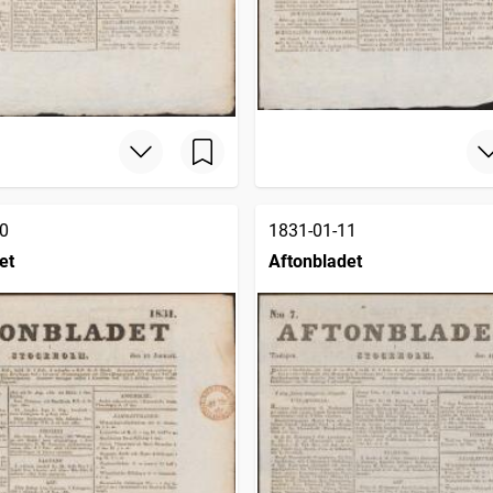
0
1831-01-11
et
Aftonbladet