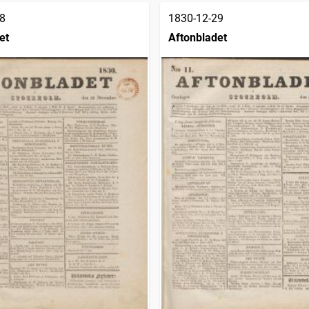
8
1830-12-29
et
Aftonbladet