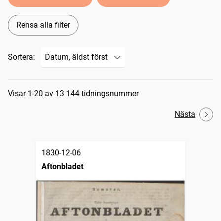
Rensa alla filter
Sortera:
Sökresultat
Visar 1-20 av 13 144 tidningsnummer
Nästa
1830-12-06
Aftonbladet