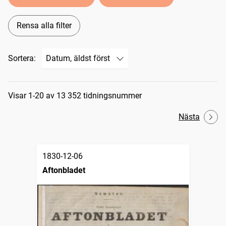
Rensa alla filter
Sortera:
Sökresultat
Visar 1-20 av 13 352 tidningsnummer
Nästa
1830-12-06
Aftonbladet