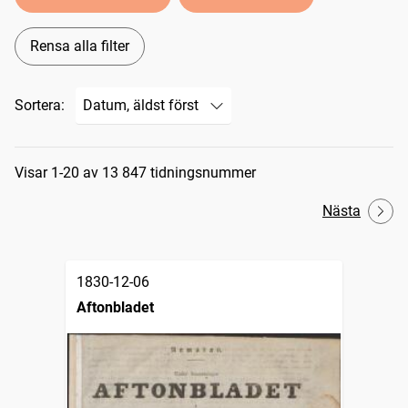
Rensa alla filter
Sortera:
Sökresultat
Visar 1-20 av 13 847 tidningsnummer
Nästa
1830-12-06
Aftonbladet