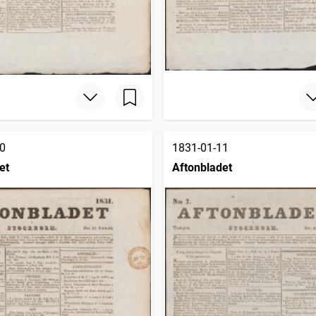
0
1831-01-11
et
Aftonbladet