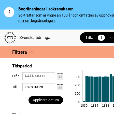
Begränsningar i sökresultaten
Sökträffar som är yngre än 100 år och omfattas av upphovsrät
mer om begränsningen.
Titlar
Svenska tidningar
1
vald
Filtrera
Tidsperiod
Från
300
200
Till
100
Applicera datum
0
1830
1834
1838