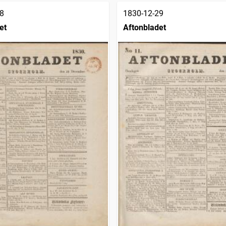
8
1830-12-29
et
Aftonbladet