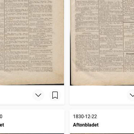
0
1830-12-22
et
Aftonbladet