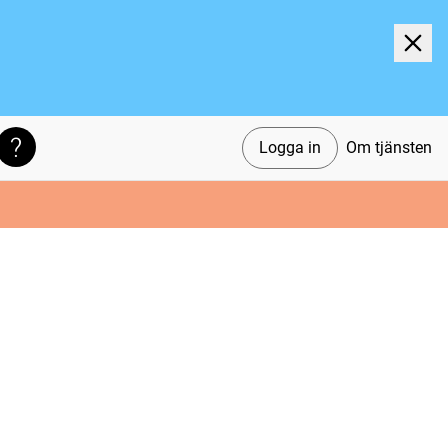
Logga in
Om tjänsten
Söktips