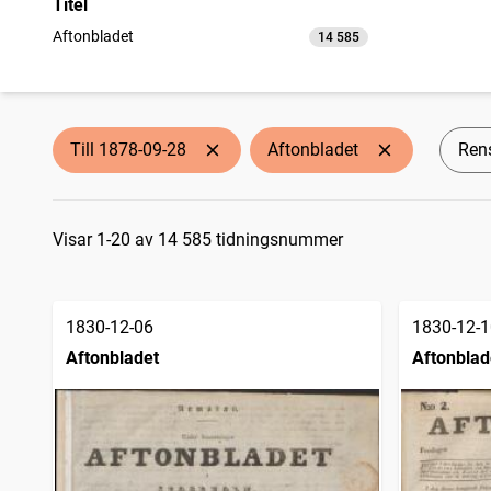
Titel
Aftonbladet
14 585
träffar
Till 1878-09-28
Aftonbladet
Rens
Sökresultat
Visar 1-20 av 14 585 tidningsnummer
1830-12-06
1830-12-1
Aftonbladet
Aftonblad