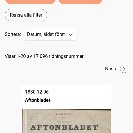
Rensa alla filter
Sortera:
Sökresultat
Visar 1-20 av 17 096 tidningsnummer
Nästa
1830-12-06
Aftonbladet