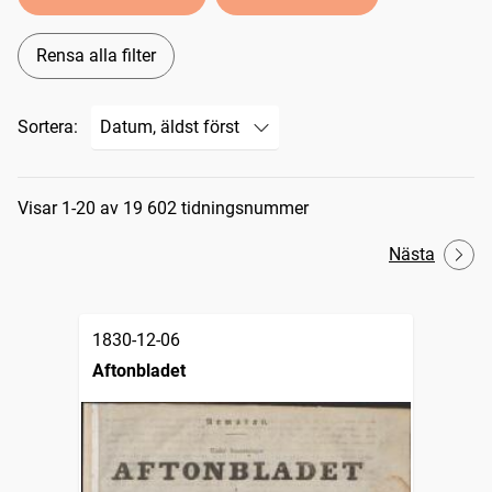
Rensa alla filter
Sortera:
Sökresultat
Visar 1-20 av 19 602 tidningsnummer
Nästa
1830-12-06
Aftonbladet