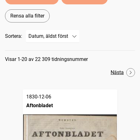
Rensa alla filter
Sortera:
Sökresultat
Visar 1-20 av 22 309 tidningsnummer
Nästa
1830-12-06
Aftonbladet