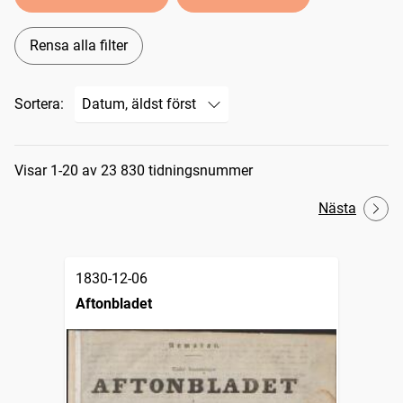
Rensa alla filter
Sortera:
Sökresultat
Visar 1-20 av 23 830 tidningsnummer
Nästa
1830-12-06
Aftonbladet