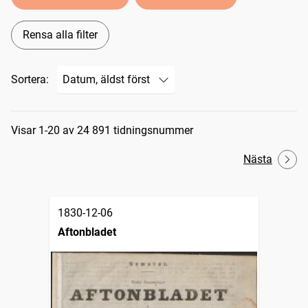
Rensa alla filter
Sortera:
Sökresultat
Visar 1-20 av 24 891 tidningsnummer
Nästa
1830-12-06
Aftonbladet