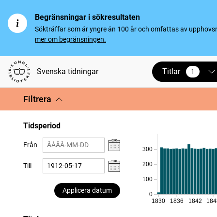
Begränsningar i sökresultaten
Sökträffar som är yngre än 100 år och omfattas av upphovsrät
mer om begränsningen.
Titlar
Svenska tidningar
1
vald
Filtrera
Tidsperiod
Från
300
200
Till
100
Applicera datum
0
1830
1836
1842
184