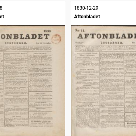
8
1830-12-29
et
Aftonbladet