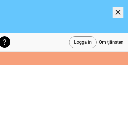
Logga in
Om tjänsten
Söktips