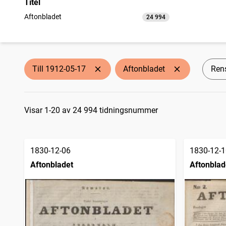
Titel
Aftonbladet
24 994
träffar
Till 1912-05-17
Aftonbladet
Rens
Sökresultat
Visar 1-20 av 24 994 tidningsnummer
1830-12-06
1830-12-1
Aftonbladet
Aftonblad