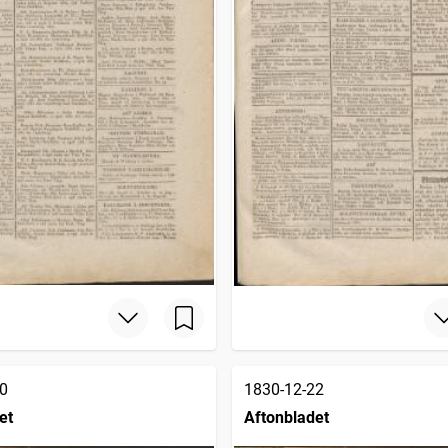
0
1830-12-22
et
Aftonbladet