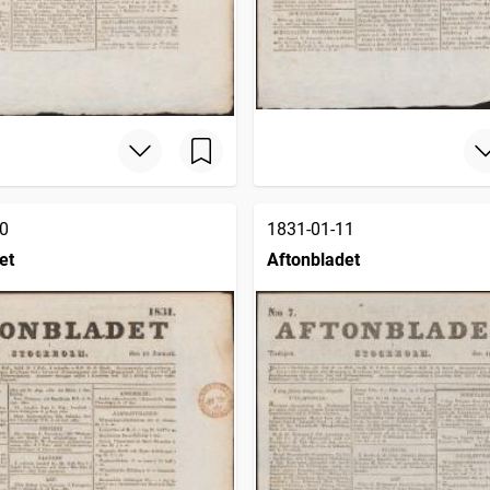
0
1831-01-11
et
Aftonbladet