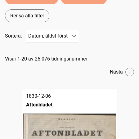
Rensa alla filter
Sortera:
Sökresultat
Visar 1-20 av 25 076 tidningsnummer
Nästa
1830-12-06
Aftonbladet