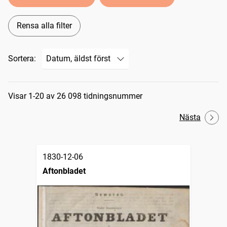
Rensa alla filter
Sortera:
Sökresultat
Visar 1-20 av 26 098 tidningsnummer
Nästa
1830-12-06
Aftonbladet