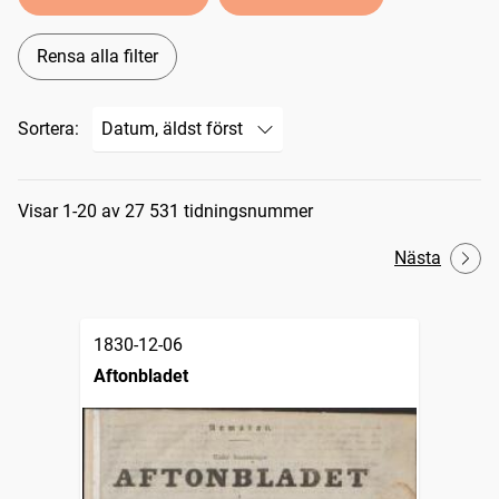
Rensa alla filter
Sortera:
Sökresultat
Visar 1-20 av 27 531 tidningsnummer
Nästa
1830-12-06
Aftonbladet