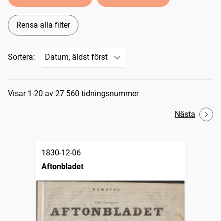
Rensa alla filter
Sortera:
Sökresultat
Visar 1-20 av 27 560 tidningsnummer
Nästa
1830-12-06
Aftonbladet