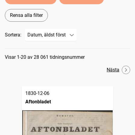
Rensa alla filter
Sortera:
Sökresultat
Visar 1-20 av 28 061 tidningsnummer
Nästa
1830-12-06
Aftonbladet