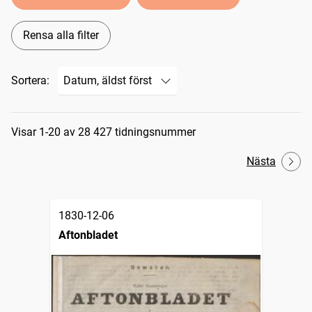
Rensa alla filter
Sortera:
Sökresultat
Visar 1-20 av 28 427 tidningsnummer
Nästa
1830-12-06
Aftonbladet