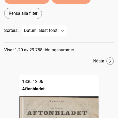
Rensa alla filter
Sortera:
Sökresultat
Visar 1-20 av 29 788 tidningsnummer
Nästa
1830-12-06
Aftonbladet