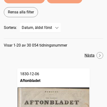
Rensa alla filter
Sortera:
Sökresultat
Visar 1-20 av 30 054 tidningsnummer
Nästa
1830-12-06
Aftonbladet