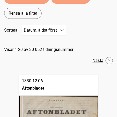
Rensa alla filter
Sortera:
Sökresultat
Visar 1-20 av 30 052 tidningsnummer
Nästa
1830-12-06
Aftonbladet