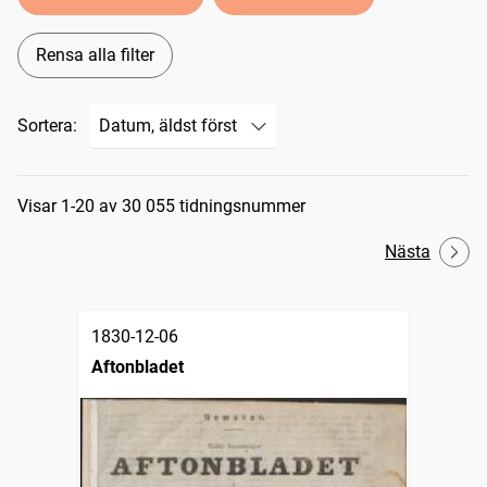
Rensa alla filter
Sortera:
Sökresultat
Visar 1-20 av 30 055 tidningsnummer
Nästa
1830-12-06
Aftonbladet